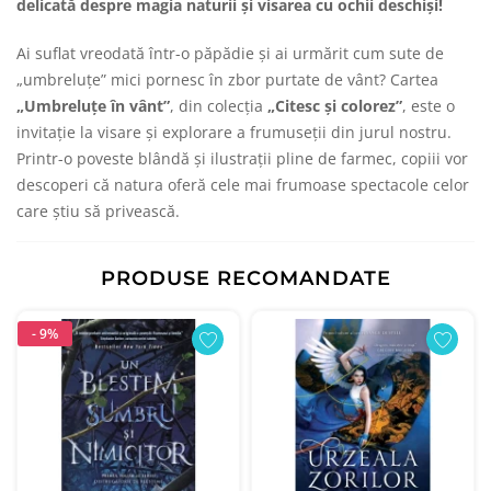
delicată despre magia naturii și visarea cu ochii deschiși!
Ai suflat vreodată într-o păpădie și ai urmărit cum sute de
„umbreluțe” mici pornesc în zbor purtate de vânt? Cartea
„Umbreluțe în vânt”
, din colecția
„Citesc și colorez”
, este o
invitație la visare și explorare a frumuseții din jurul nostru.
Printr-o poveste blândă și ilustrații pline de farmec, copiii vor
descoperi că natura oferă cele mai frumoase spectacole celor
care știu să privească.
PRODUSE RECOMANDATE
- 9%