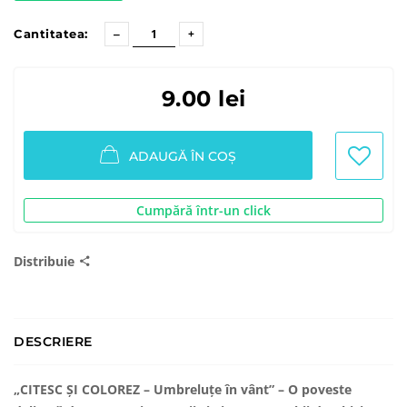
Cantitatea:
9.00 lei
ADAUGĂ ÎN COȘ
Cumpără într-un click
Distribuie
DESCRIERE
„CITESC ȘI COLOREZ – Umbreluțe în vânt” – O poveste