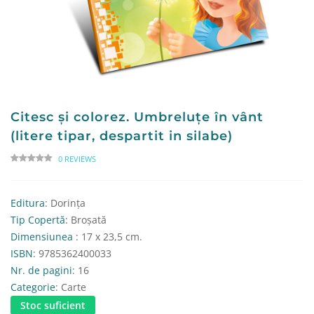
Citesc și colorez. Umbreluțe în vânt
(litere tipar, despartit in silabe)
0 REVIEWS
Editura
: Dorința
Tip Copertă
: Broșată
Dimensiunea
: 17 x 23,5 cm.
ISBN
: 9785362400033
Nr. de pagini
: 16
Categorie
: Carte
Stoc suficient