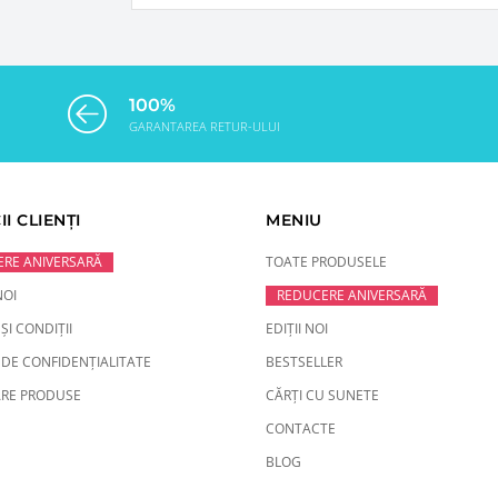
100%
GARANTAREA RETUR-ULUI
II CLIENȚI
MENIU
RE ANIVERSARĂ
TOATE PRODUSELE
NOI
REDUCERE ANIVERSARĂ
ȘI CONDIȚII
EDIȚII NOI
 DE CONFIDENȚIALITATE
BESTSELLER
RE PRODUSE
CĂRȚI CU SUNETE
CONTACTE
BLOG