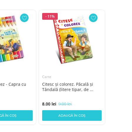
- 11%
Carte
Citesc și col
rez - Capra cu
Citesc și colorez. Păcală și
Citesc și c
Tândală (litere tipar, de ...
8.00 lei
9.00 lei
7.00 lei
Ă ÎN COȘ
ADAUGĂ ÎN COȘ
AD