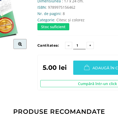
Dimensiunea
: 17 x 24 cm.
ISBN
: 9789975156462
Nr. de pagini
: 8
Categorie
: Citesc și colorez
Stoc suficient
Cantitatea:
5.00 lei
ADAUGĂ ÎN 
Cumpără într-un click
PRODUSE RECOMANDATE