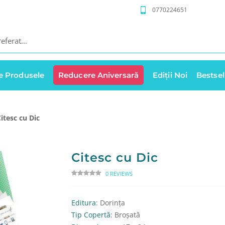
0770224651
e Produsele
Reducere Aniversară
Ediții Noi
Bestsel
itesc cu Dic
Citesc cu Dic
0 REVIEWS
Editura
: Dorința
Tip Copertă
: Broșată