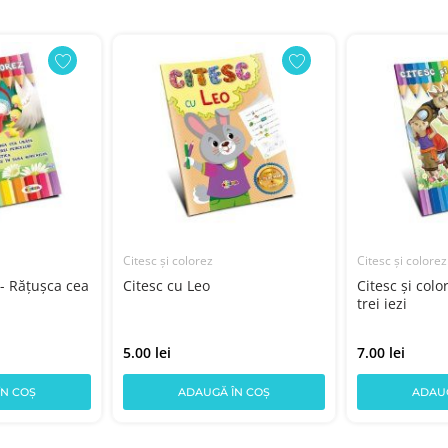
Citesc și colorez
Citesc și colorez
 - Rățușca cea
Citesc cu Leo
Citesc și colo
trei iezi
5.00 lei
7.00 lei
ÎN COȘ
ADAUGĂ ÎN COȘ
ADAUG