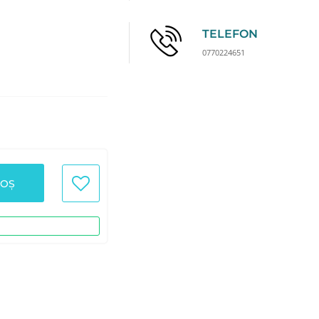
TELEFON
0770224651
COȘ