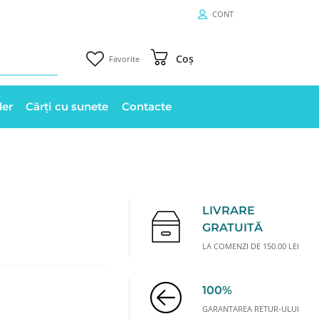
CONT
Coș
Favorite
ler
Cărți cu sunete
Contacte
LIVRARE
GRATUITĂ
LA COMENZI DE 150.00 LEI
100%
GARANTAREA RETUR-ULUI