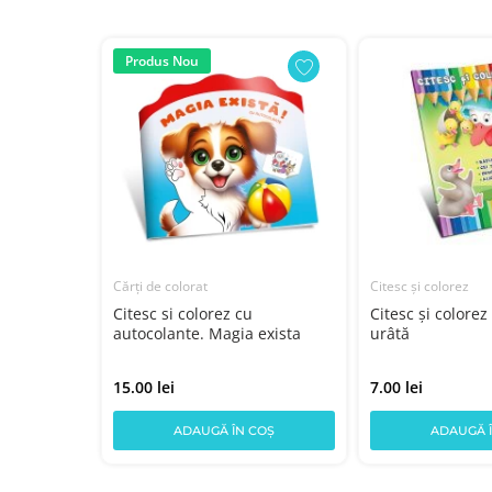
Produs Nou
Cărți de colorat
Citesc și colorez
Citesc si colorez cu
Citesc și colorez
autocolante. Magia exista
urâtă
15.00 lei
7.00 lei
COȘ
ADAUGĂ ÎN COȘ
ADAUGĂ 