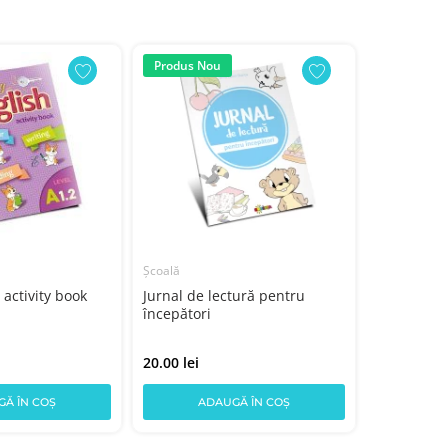
Produs Nou
Produs N
Școală
Școală
 activity book
Jurnal de lectură pentru
English Te
începători
20.00 lei
22.00 lei
Ă ÎN COȘ
ADAUGĂ ÎN COȘ
AD