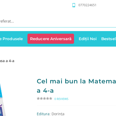
0770224651
e Produsele
Reducere Aniversară
Ediții Noi
Bestsel
sa a 4-a
Cel mai bun la Matema
a 4-a
0 REVIEWS
Editura
: Dorința