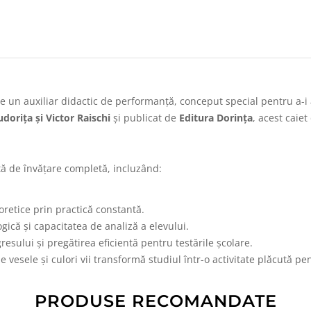
e un auxiliar didactic de performanță, conceput special pentru a-i a
udorița și Victor Raischi
și publicat de
Editura Dorința
, acest caiet
ță de învățare completă, incluzând:
oretice prin practică constantă.
gică și capacitatea de analiză a elevului.
sului și pregătirea eficientă pentru testările școlare.
 vesele și culori vii transformă studiul într-o activitate plăcută pen
PRODUSE RECOMANDATE