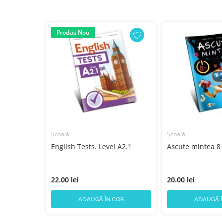
Produs Nou
Școală
Școală
a a 1 a
English Tests. Level A2.1
Ascute mintea 8
22.00 lei
20.00 lei
COȘ
ADAUGĂ ÎN COȘ
ADAUGĂ 