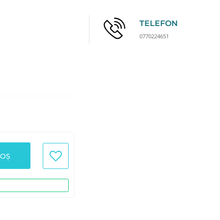
TELEFON
0770224651
COȘ