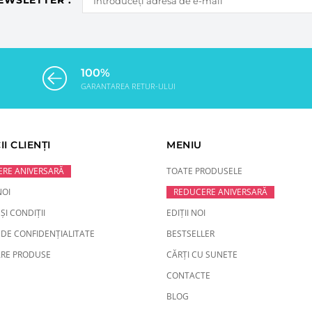
EWSLETTER :
100%
GARANTAREA RETUR-ULUI
II CLIENȚI
MENIU
RE ANIVERSARĂ
TOATE PRODUSELE
NOI
REDUCERE ANIVERSARĂ
ȘI CONDIȚII
EDIȚII NOI
 DE CONFIDENȚIALITATE
BESTSELLER
RE PRODUSE
CĂRȚI CU SUNETE
CONTACTE
BLOG