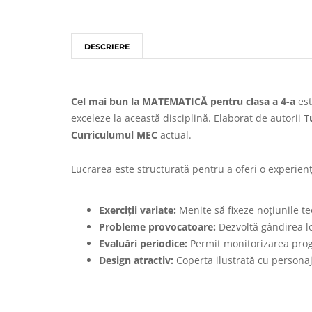
DESCRIERE
Cel mai bun la MATEMATICĂ pentru clasa a 4-a
est
exceleze la această disciplină. Elaborat de autorii
T
Curriculumul MEC
actual.
Lucrarea este structurată pentru a oferi o experien
Exerciții variate:
Menite să fixeze noțiunile te
Probleme provocatoare:
Dezvoltă gândirea lo
Evaluări periodice:
Permit monitorizarea progre
Design atractiv:
Coperta ilustrată cu personaje