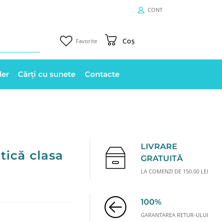
CONT
Coș
Favorite
ler
Cărți cu sunete
Contacte
LIVRARE
tică clasa
GRATUITĂ
LA COMENZI DE 150.00 LEI
100%
GARANTAREA RETUR-ULUI