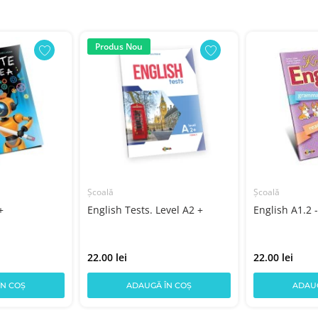
Produs Nou
Școală
Școală
+
English Tests. Level A2 +
English A1.2 -
22.00 lei
22.00 lei
ÎN COȘ
ADAUGĂ ÎN COȘ
ADAUG