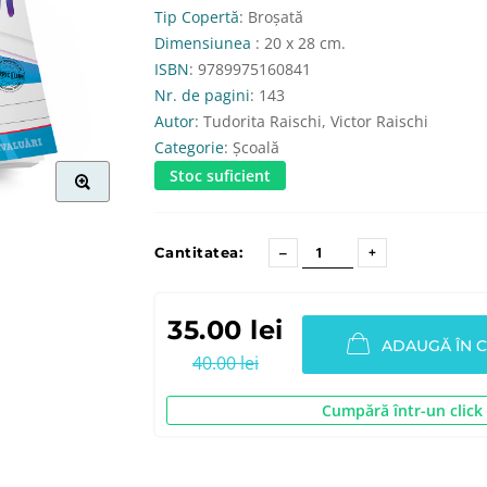
Tip Copertă
: Broșată
Dimensiunea
: 20 x 28 cm.
ISBN
: 9789975160841
Nr. de pagini
: 143
Autor
: Tudorita Raischi, Victor Raischi
Categorie
: Școală
Stoc suficient
Cantitatea:
35.00 lei
ADAUGĂ ÎN 
40.00 lei
Cumpără într-un click