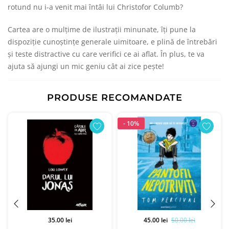
rotund nu i-a venit mai întâi lui Christofor Columb?
Cartea are o mulțime de ilustrații minunate, îți pune la
dispoziție cunoștințe generale uimitoare, e plină de întrebări
și teste distractive cu care verifici ce ai aflat. În plus, te va
ajuta să ajungi un mic geniu cât ai zice pește!
PRODUSE RECOMANDATE
- 10%
35.00 lei
45.00 lei
50.00 lei