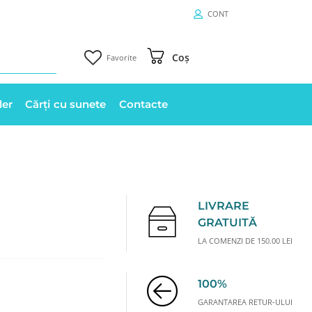
CONT
Coș
Favorite
ler
Cărți cu sunete
Contacte
LIVRARE
GRATUITĂ
LA COMENZI DE 150.00 LEI
100%
GARANTAREA RETUR-ULUI