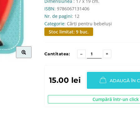
Dimensiunea
: 17 x 19 cm.
ISBN
: 9786067131406
Nr. de pagini
: 12
Categorie
: Cărți pentru bebeluși
Stoc limitat: 9 buc.
Cantitatea:
15.00 lei
ADAUGĂ ÎN 
Cumpără într-un click