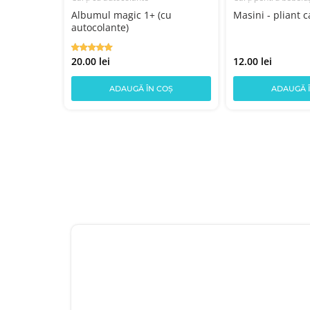
i (roz)
Albumul magic 1+ (cu
Masini - pliant c
autocolante)
20.00 lei
12.00 lei
COȘ
ADAUGĂ ÎN COȘ
ADAUGĂ 