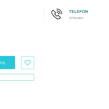
TELEFON
0770224651
COȘ