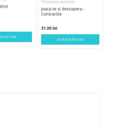
Cărți pentru bebeluși
tice
Joaca-te si descopera -
Cărți pentru
Contrariile
Primele cu
animale
31.00 lei
Ă ÎN COȘ
17.00 lei
ADAUGĂ ÎN COȘ
AD