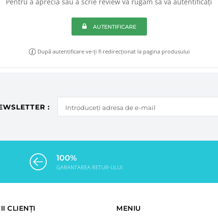
Pentru a aprecia sau a scrie review vă rugăm să vă autentificați
AUTENTIFICARE
După autentificare ve-ți fi redirecționat la pagina produsului
EWSLETTER :
100%
GARANTAREA RETUR-ULUI
II CLIENȚI
MENIU