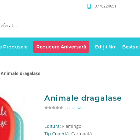
0770224651
e Produsele
Reducere Aniversară
Ediții Noi
Bestsel
Animale dragalase
Animale dragalase
0 REVIEWS
Editura
: Flamingo
Tip Copertă
: Cartonată