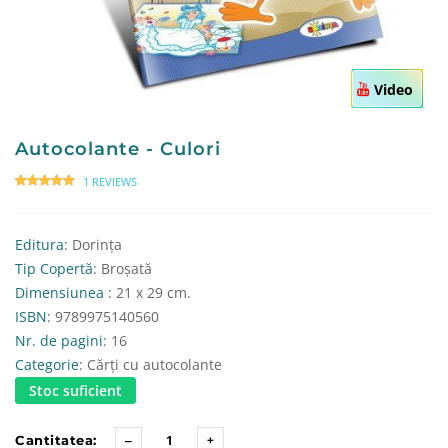
Video
Autocolante - Culori
1 REVIEWS
Editura
: Dorința
Tip Copertă
: Broșată
Dimensiunea
: 21 x 29 cm.
ISBN
: 9789975140560
Nr. de pagini
: 16
Categorie
: Cărți cu autocolante
Stoc suficient
Cantitatea: