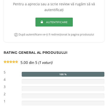
Pentru a aprecia sau a scrie review vă rugăm să vă
autentificați
AUTENTIFICARE
După autentificare ve-ți fi redirecționat la pagina produsului
RATING GENERAL AL PRODUSULUI
5.00 din 5
(1 voturi)
5
100 %
4
3
2
1